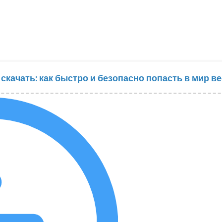
 скачать: как быстро и безопасно попасть в мир в