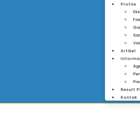
Profile
Eks
Fas
Gu
Sa
Vis
Artikel
Informa
Ag
Pe
Pre
Result 
Kontak