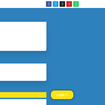
Login