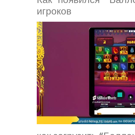
игроков