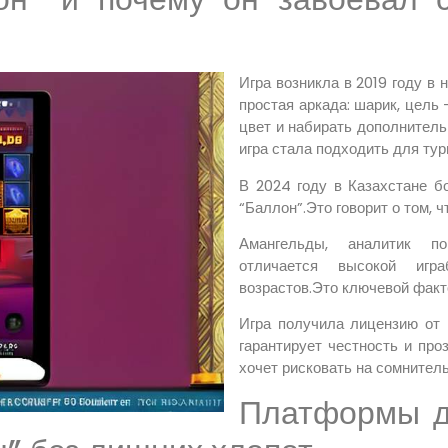
Игра возникла в 2019 году в
простая аркада: шарик, цель 
цвет и набирать дополнитель
игра стала подходить для тур
В 2024 году в Казахстане б
“Баллон”.Это говорит о том, ч
Амангельды, аналитик по
отличается высокой игр
возрастов.Это ключевой факт
Игра получила лицензию от 
гарантирует честность и про
хочет рисковать на сомнител
Платформы дл