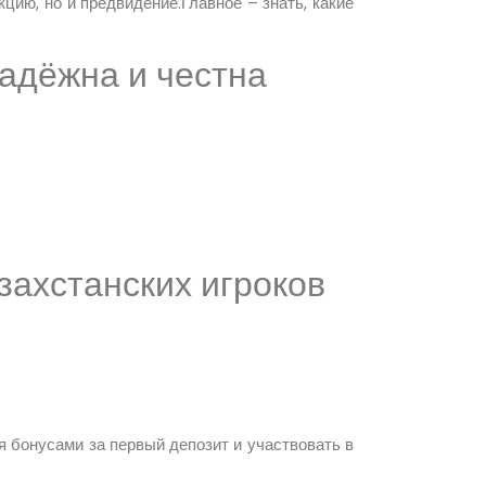
цию, но и предвидение.Главное – знать, какие
надёжна и честна
захстанских игроков
бонусами за первый депозит и участвовать в