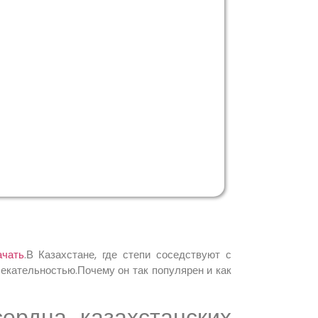
ачать
.В Казахстане, где степи соседствуют с
екательностью.Почему он так популярен и как
ердца казахстанских