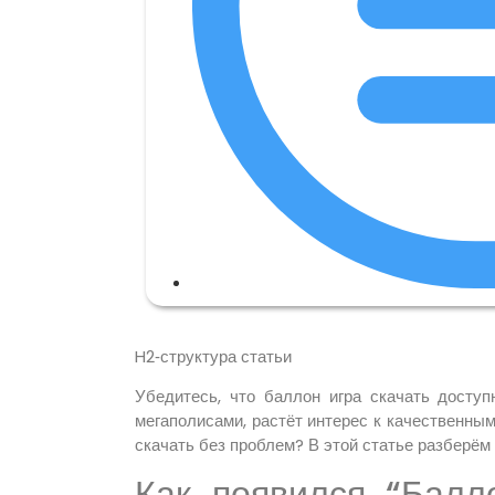
H2‑структура статьи
Убедитесь, что баллон игра скачать досту
мегаполисами, растёт интерес к качественны
скачать без проблем? В этой статье разберём 
Как появился “Балл